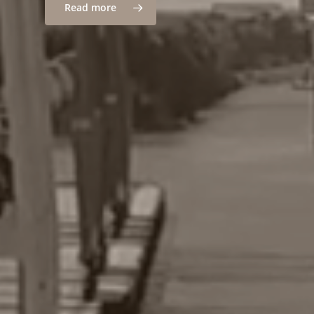
Read more
T C
Bahnhofstraße 13
25497 Prisdorf
Germany
Tel.:
+49 (0) 4101 / 5055880
Email:
info@tc-kapital.de
Legal Notice
&
Privacy Policy